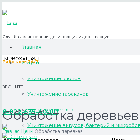
Служба дезинфекции, дезинсекции и дератизации
Главная
[MPBOX id=484]
Работаем 24/7
Услуги
Уничтожение клопов
ЗВОНИТЕ
Уничтожение тараканов
Уничтожение блох
Обработка деревьев
8-922-635-40-00
Уничтожение вирусов, бактерий и микробо
Главная
Цены
Обработка деревьев
Количество деревьев
Цена