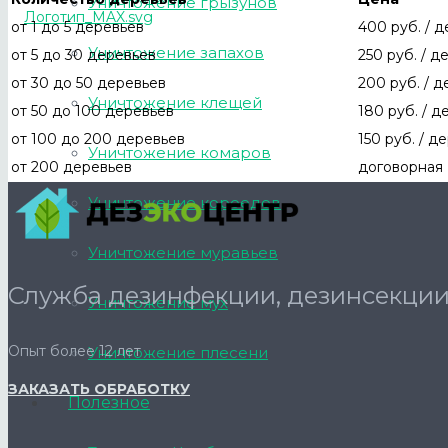
Уничтожение грызунов
от 1 до 5 деревьев
400 руб. / 
Уничтожение запахов
от 5 до 30 деревьев
250 руб. / д
от 30 до 50 деревьев
200 руб. / 
Уничтожение клещей
от 50 до 100 деревьев
180 руб. / д
от 100 до 200 деревьев
150 руб. / д
Уничтожение комаров
от 200 деревьев
договорная
Уничтожение короедов
Уничтожение муравьев
Служба дезинфекции, дезинсекции
Уничтожение мух
Опыт более 12 лет
Уничтожение плесени
ЗАКАЗАТЬ ОБРАБОТКУ
Полезное