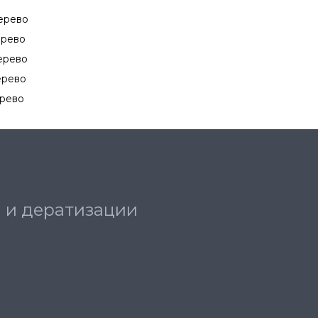
дерево
ерево
дерево
ерево
ерево
 и дератизации